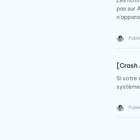
Les noti
pas sur 
n'appara
Publi
[Crash 
Si votre
système 
Publi