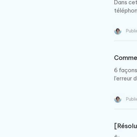
Dans cet
téléphon
Publi
Comment
6 façons
l'erreur 
Publi
[Résolu