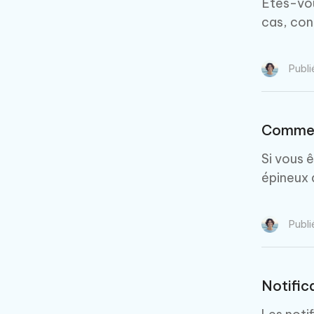
Êtes-vou
cas, con
Publi
Comment
Si vous 
épineux 
Publi
Notific