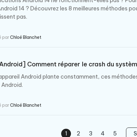
fications Android 14 ne fonctionnent-elles pas ? Pour
Android 14 ? Découvrez les 8 meilleures méthodes pou
issent pas.
é par
Chloé Blanchet
Android] Comment réparer le crash du systèm
 appareil Android plante constamment, ces méthodes 
Android.
é par
Chloé Blanchet
1
2
3
4
5
S