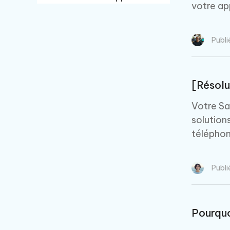
votre app
Récupération de données
Publi
iPhone
Récupération de données
[Résolu
Android
Votre Sa
OCR
solution
téléphon
PDF Editor
Publi
Pourquo