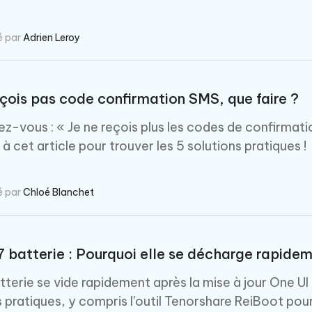
hare AI Diagrimo
Tenorshare AI Writer
mez instantanément du texte
é par
Adrien Leroy
ramme
New
Écriver plus intelligemment et plus
 - Faux GPS Android APP
iCareFone Transfer APP
rapidement avec l'IA
l'emplacement Android sans PC
Transférer le chat WhatsApp
Android/iPhone
eçois pas code confirmation SMS, que faire ?
p Pro APP
-vous : « Je ne reçois plus les codes de confirmatio
 l'iPhone avec AI gratuitement
 cet article pour trouver les 5 solutions pratiques !
é par
Chloé Blanchet
7 batterie : Pourquoi elle se décharge rapide
tterie se vide rapidement après la mise à jour One UI
s pratiques, y compris l'outil Tenorshare ReiBoot pou