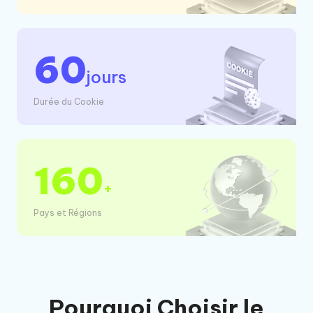
60
jours
Durée du Cookie
160
+
Pays et Régions
Pourquoi Choisir le