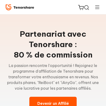
Partenariat avec
Tenorshare :
ReiBoot
80 % de commission
for iOS
La passion rencontre l'opportunité ! Rejoignez le
PDNob
programme d'affiliation de Tenorshare pour
New
PDF
transformer votre enthousiasme en revenus. Nos
Editor
produits phares, "ReiBoot" et "iAnyGo", offrent une
voie lucrative pour les partenaires affiliés.
iAnyGo
Devenir un Affilié