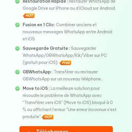
Restauration Rapide :
Restaurer WhatsApp de
Google Drive sur iPhone ou d'iCloud sur Android.
HOT
Fusion en 1 Clic:
Combiner anciens et
nouveaux messages WhatsApp entre Android
et iOS.
Sauvegarde Gratuite :
Sauvegarder
WhatsApp/GBWhatsApp/Kik/Viber sur PC
(gratuit pour iOS).
Free
GBWhatsApp :
Transférer ou restaurer
GBWhatsApp sur un nouveau téléphone..
Move to iOS :
La meilleure solution pour
résoudre le problème de WhatsApp avec
"Transférer vers iOS" (Move to iOS) bloqué à 0
% ou affichant l'erreur "Une erreur inconnue s'est
produite".
HOT
Télécharger