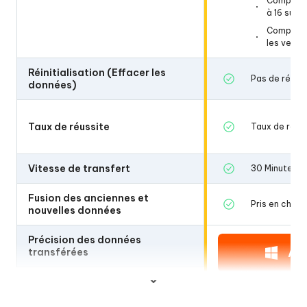
Compatibl
Compatib
à 16 sur t
à 16 sur 
Compatibl
Compatib
les versio
les versi
Réinitialisation (Effacer les
Pas de réiniti
Pas de réiniti
données)
Taux de réussite
Taux de réuss
Taux de réus
Vitesse de transfert
30 Minutes
30 Minutes
Fusion des anciennes et
Pris en charg
Pris en charg
nouvelles données
Précision des données
Parfaite (tra
Ac
transférées
vos données
Ac