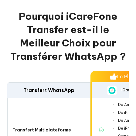
Pourquoi iCareFone
Transfer est-il le
Meilleur Choix pour
Transférer WhatsApp ?
Le Plus 
Transfert WhatsApp
iCareFo
De Androi
De Androi
De iPhone
De iPhone
De Androi
De Androi
De iPhone
De iPhone
Transfert Multiplateforme