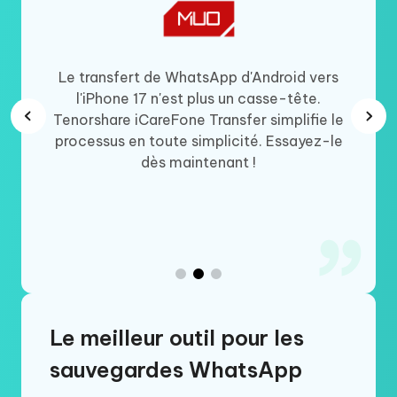
uation
Le transfert de WhatsApp d'Android vers
Si vou
de mon
l'iPhone 17 n'est plus un casse-tête.
Wha
hone ne
Tenorshare iCareFone Transfer simplifie le
iCar
deux
processus en toute simplicité. Essayez-le
idéale
areFone
dès maintenant !
mess
 Je le
vidéos
gration
Le meilleur outil pour les
sauvegardes WhatsApp