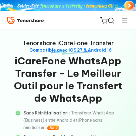
Tenorshare iCareFone Transfer
Compatible avec iOS 27 & Android 16
iCareFone WhatsApp
Transfer - Le Meilleur
ReiBoot
for iOS
Outil pour le Transfert
de WhatsApp
PDNob
New
PDF
Editor
Sans Réinitialisation :
Transférer WhatsApp
(Business) entre Android et iPhone sans
réinitialiser.
iAnyGo
No.1