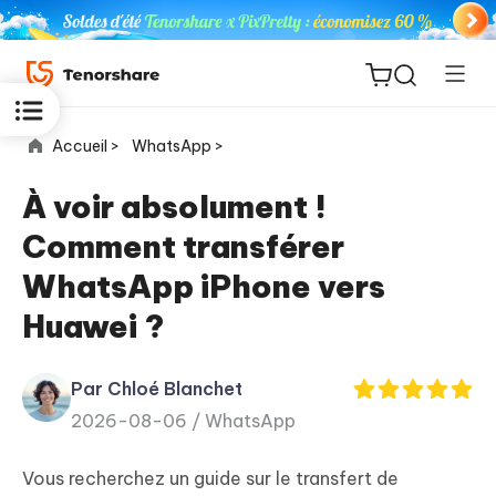
Accueil >
WhatsApp >
À voir absolument !
Comment transférer
ReiBoot
WhatsApp iPhone vers
for iOS
Huawei ?
PDNob
New
PDF
Par Chloé Blanchet
Editor
2026-08-06 /
WhatsApp
iAnyGo
Vous recherchez un guide sur le transfert de