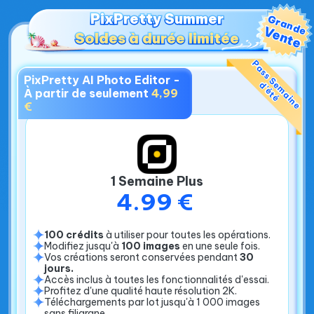
PixPretty Summer
PixPretty Summer
Grande
Vente
Soldes à durée limitée
Soldes à durée limitée
P
a
s
s
S
m
a
i
n
e
'
é
t
PixPretty AI Photo Editor -
e
d
é
À partir de seulement
4,99
€
1 Semaine Plus
4.99 €
100 crédits
à utiliser pour toutes les opérations.
Modifiez jusqu'à
100 images
en une seule fois.
Vos créations seront conservées pendant
30
jours.
Accès inclus à toutes les fonctionnalités d'essai.
Profitez d'une qualité haute résolution 2K.
Téléchargements par lot jusqu'à 1 000 images
sans filigrane.