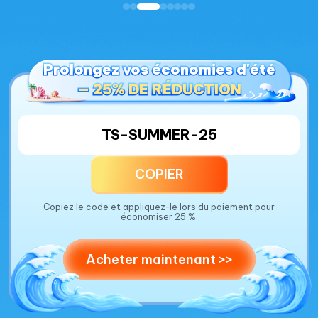
Prolongez vos économies d'été
Prolongez vos économies d'été
— 25% DE RÉDUCTION
— 25% DE RÉDUCTION
TS-SUMMER-25
COPIER
Copiez le code et appliquez-le lors du paiement pour
économiser 25 %.
Acheter maintenant >>