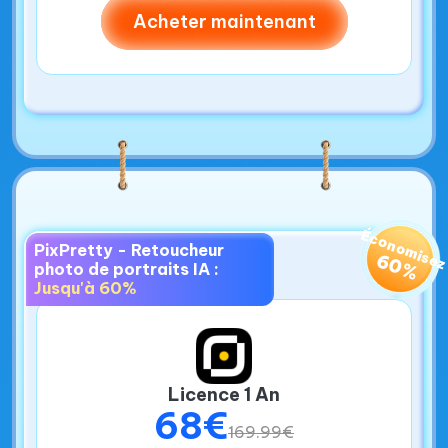
Acheter maintenant
Économise
PixPretty - Retoucheur
60%
photo de portraits IA :
Jusqu'à 60%
Licence 1 An
68€
169.99€