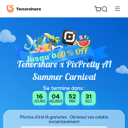
ReiBoot
Tenorshare x PixPretty AI
for iOS
Summer Carnival
PDNob
New
Se termine dans :
PDF
16
04
52
30
Editor
:
:
:
JOURS
HEURES
MIN
SEC
iAnyGo
Photos d'été IA gratuites · Obtenez vos crédits
instantanément