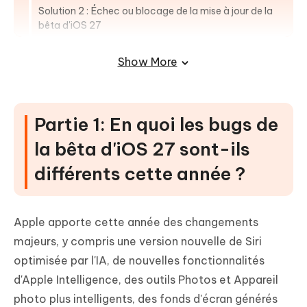
Solution 2 : Échec ou blocage de la mise à jour de la
bêta d'iOS 27
Solution 3 : Bug du clavier iOS et problèmes de
Show More
performances
Solution 4 : Bug « Liquid Detected » de la bêta d'iOS
27
Partie 1: En quoi les bugs de
Solution 5 : Plantages d'application et son
compatibilité correspondant
la bêta d'iOS 27 sont-ils
FAQs sur les bugs d'iOS 27 Beta
différents cette année ?
Apple apporte cette année des changements
majeurs, y compris une version nouvelle de Siri
optimisée par l'IA, de nouvelles fonctionnalités
d'Apple Intelligence, des outils Photos et Appareil
photo plus intelligents, des fonds d'écran générés