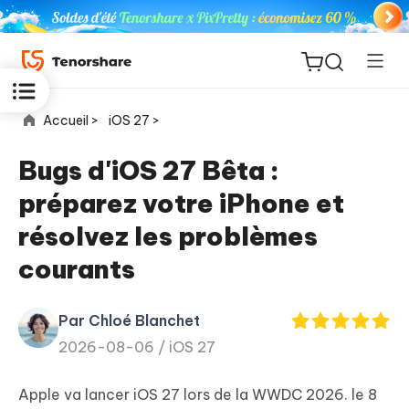
Accueil >
iOS 27 >
Bugs d'iOS 27 Bêta :
préparez votre iPhone et
ReiBoot
résolvez les problèmes
for iOS
courants
PDNob
New
PDF
Par Chloé Blanchet
Editor
2026-08-06 /
iOS 27
iAnyGo
Apple va lancer iOS 27 lors de la WWDC 2026. le 8