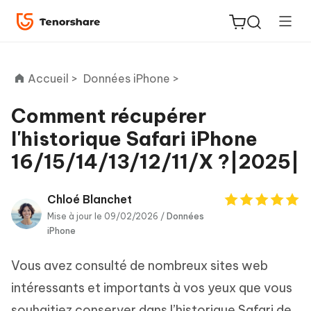
Accueil >
Données iPhone >
Comment récupérer
l'historique Safari iPhone
ReiBoot
16/15/14/13/12/11/X ?|2025|
for iOS
PDNob
Chloé Blanchet
New
PDF
Mise à jour le 09/02/2026 /
Données
iPhone
Editor
Vous avez consulté de nombreux sites web
iAnyGo
intéressants et importants à vos yeux que vous
souhaitiez conserver dans l’historique Safari de