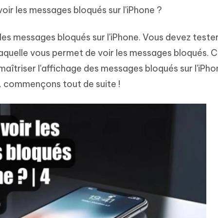
hare AI Diagrimo
r les messages bloqués sur l'iPhone ?
Tenorshare AI Writer
mez instantanément du texte
ramme
New
Écriver plus intelligemment et plus
ir les messages bloqués sur l'iPhone. Vous devez teste
 - Faux GPS Android APP
iCareFone Transfer APP
rapidement avec l'IA
l'emplacement Android sans PC
Transférer le chat WhatsApp
aquelle vous permet de voir les messages bloqués. C
Android/iPhone
maîtriser l'affichage des messages bloqués sur l'iPho
p Pro APP
s, commençons tout de suite !
 l'iPhone avec AI gratuitement