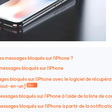
les messages bloqués sur l'iPhone ?
 messages bloqués sur l'iPhone
ges bloqués sur l'iPhone avec le logiciel de récupéra
Tout-en-un]
Hot
ssages bloqués sur l'iPhone à l'aide de la liste de c
essages bloqués sur l'iPhone à partir de la notificati