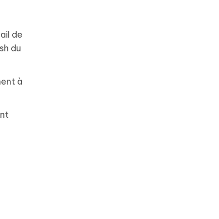
ail de
ash du
ment à
ont