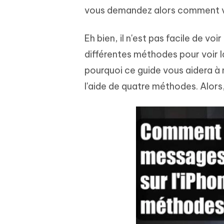
Windows
Mac
Tenors
2.0.0
vous demandez alors comment voi
Mobile
Tenorshare AI PDF
Transfor
Résumer des documents PDF avec l'IA
en diag
Voir tous les produits
Eh bien, il n'est pas facile de vo
iAnyGo- iOS APP
iAnyGo
Changer l'emplacement de l'iPhone sans
Changer 
différentes méthodes pour voir l
PC
pourquoi ce guide vous aidera à 
UltData for Android APP
Cleanu
l'aide de quatre méthodes. Alor
Récupérer des données Android sans PC
Nettoyer