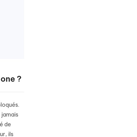
hone ?
bloqués.
 jamais
hé de
r, ils