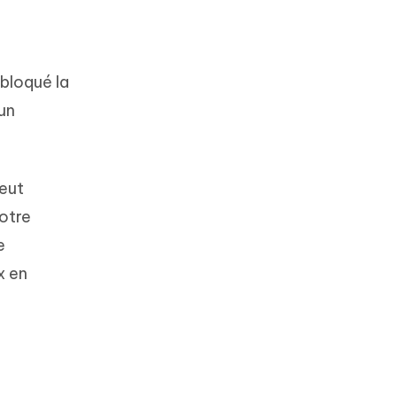
bloqué la
un
peut
otre
e
x en