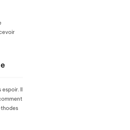
e
cevoir
ne
espoir. Il
r comment
méthodes