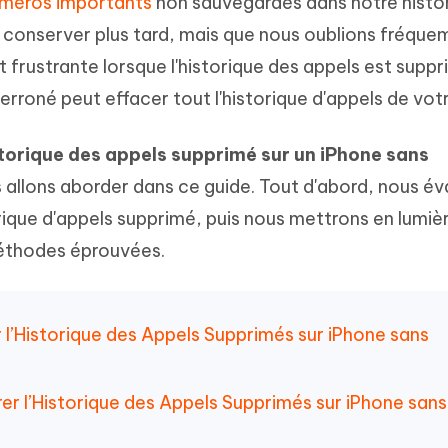
méros importants
non sauvegardés dans notre histo
hare AI Diagrimo
 conserver plus tard, mais que nous oublions fréqu
Tenorshare AI Writer
mez instantanément du texte
ramme
New
Écriver plus intelligemment et plus
t frustrante lorsque l'historique des appels est supp
 - Faux GPS Android APP
iCareFone Transfer APP
rapidement avec l'IA
erroné peut effacer tout l'historique d'appels de vot
l'emplacement Android sans PC
Transférer le chat WhatsApp
Android/iPhone
torique des appels supprimé sur un iPhone sans
p Pro APP
 allons aborder dans ce guide. Tout d'abord, nous év
 l'iPhone avec AI gratuitement
torique d'appels supprimé, puis nous mettrons en lumiè
éthodes éprouvées.
r l’Historique des Appels Supprimés sur iPhone sans
r l’Historique des Appels Supprimés sur iPhone sans