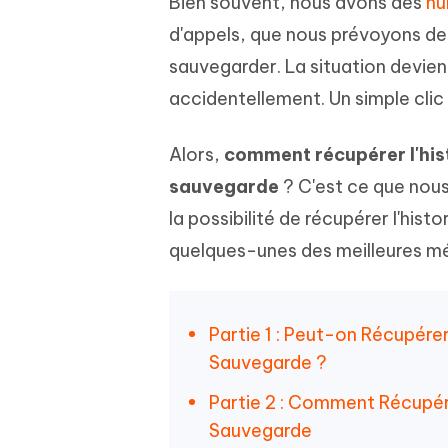
Bien souvent, nous avons des
nu
Windows
Mac
Tenors
2.0.0
Mobile
d'appels, que nous prévoyons de
Tenorshare AI PDF
Transfor
Résumer des documents PDF avec l'IA
en diag
Voir tous les produits
sauvegarder. La situation devien
iAnyGo- iOS APP
iAnyGo
accidentellement. Un simple clic 
Changer l'emplacement de l'iPhone sans
Changer 
PC
Alors,
comment récupérer l'his
UltData for Android APP
Cleanu
sauvegarde
? C'est ce que nous
Récupérer des données Android sans PC
Nettoyer
la possibilité de récupérer l'his
quelques-unes des meilleures m
Partie 1 : Peut-on Récupére
Sauvegarde ?
Partie 2 : Comment Récupére
Sauvegarde