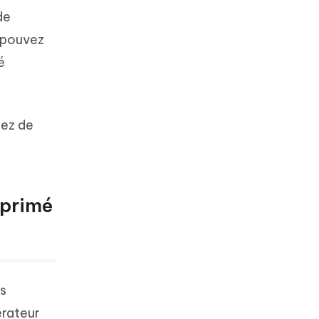
de
s pouvez
é
tez de
pprimé
ns
érateur