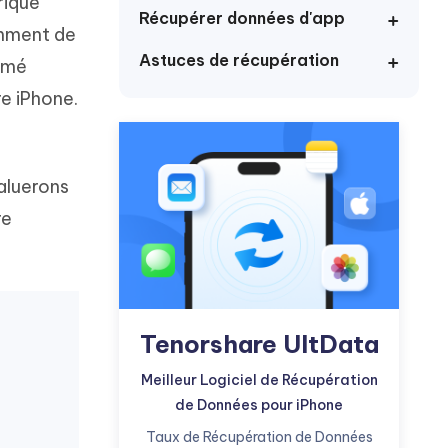
rique
Commencer
Récupérer données d'app
emment de
Astuces de récupération
Plus de conseils utiles
rimé
re iPhone.
aluerons
Plus de conseils utiles
re
Tenorshare UltData
Meilleur Logiciel de Récupération
de Données pour iPhone
Taux de Récupération de Données