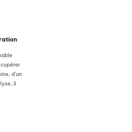
ration
pable
récupérer
ine, d’un
yse, il