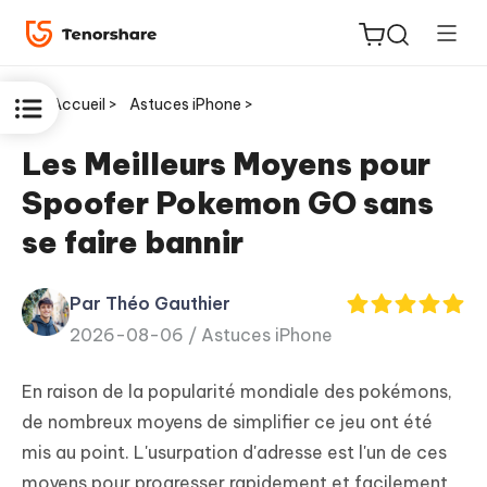
Accueil >
Astuces iPhone >
Les Meilleurs Moyens pour
Spoofer Pokemon GO sans
ReiBoot
se faire bannir
for iOS
Par Théo Gauthier
PDNob
New
2026-08-06 /
Astuces iPhone
PDF
Editor
En raison de la popularité mondiale des pokémons,
iAnyGo
de nombreux moyens de simplifier ce jeu ont été
mis au point. L'usurpation d'adresse est l'un de ces
moyens pour progresser rapidement et facilement