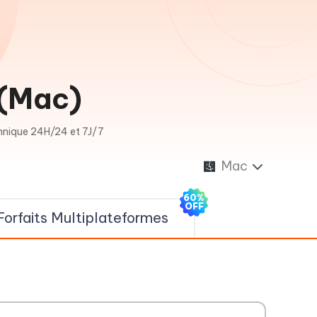
o(Mac)
hnique 24H/24 et 7J/7
Mac
60%
OFF
Forfaits Multiplateformes