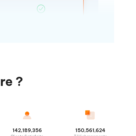
re ?
142,189,356
150,561,624