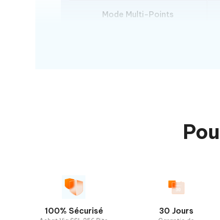
Mode Multi-Points
Mode Téléportation par Saut
Scan des PokéStops
Importation de fichiers GPX
Exportation de fichiers GPX
Pou
Changement de Carte
Recherche de Pokémon/Raids
Mode Téléportation par Saut
100% Sécurisé
30 Jours