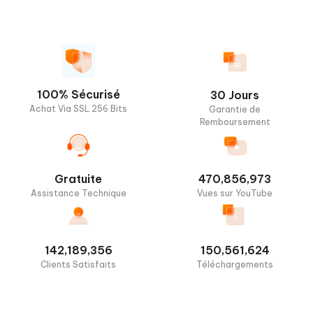
Exportation de
fichiers GPX
Changement de
Carte
Recherche de
100% Sécurisé
30 Jours
Pokémon/Raids
Achat Via SSL 256 Bits
Garantie de
Remboursement
Mode Téléportation
par Saut
Gratuite
470,856,973
Assistance Technique
Vues sur YouTube
142,189,356
150,561,624
Clients Satisfaits
Téléchargements