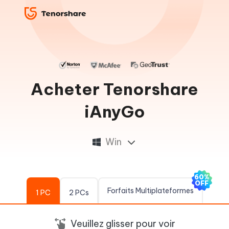
Acheter Tenorshare
iAnyGo
Win
60%
OFF
Forfaits Multiplateformes
1 PC
2 PCs
Veuillez glisser pour voir