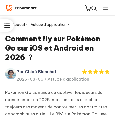
Accueil >
Astuce d'application >
Comment fly sur Pokémon
Go sur iOS et Android en
ReiBoot
2026 ？
for iOS
Par Chloé Blanchet
PDNob
New
2026-08-06 /
Astuce d'application
PDF
Editor
Pokémon Go continue de captiver les joueurs du
iAnyGo
monde entier en 2025, mais certains cherchent
toujours des moyens de contourner les contraintes
géographiques du jeu. Le "fly" sur Pokémon Go, une