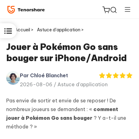
Accueil >
Astuce d'application >
Jouer à Pokémon Go sans
bouger sur iPhone/Android
ReiBoot
for iOS
Par Chloé Blanchet
2026-08-06 /
Astuce d'application
PDNob
New
PDF
Pas envie de sortir et envie de se reposer ! De
Editor
nombreux joueurs se demandent : «
comment
jouer à Pokémon Go sans bouger
? Y a-t-il une
iAnyGo
méthode ? »