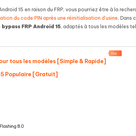
 et optimiser votre Mac en un
- Mac Data Recovery
atuit de Retouche Photo d'IA
Transformer le contenu IA en texte
Android 15 en raison du FRP, vous pourriez être à la recher
naturel
r les fichiers supprimés sur
New
ation du code PIN après une réinitialisation d'usine
. Dans c
hare AI Diagrimo
Tenorshare AI Writer
e
bypass FRP Android 15
, adaptés à tous les modèles te
mez instantanément du texte
ramme
New
Écriver plus intelligemment et plus
 - Faux GPS Android APP
iCareFone Transfer APP
rapidement avec l'IA
l'emplacement Android sans PC
Transférer le chat WhatsApp
Android/iPhone
Hot
pour tous les modèles [Simple & Rapide]
p Pro APP
 l'iPhone avec AI gratuitement
15 Populaire [Gratuit]
Flashing 8.0