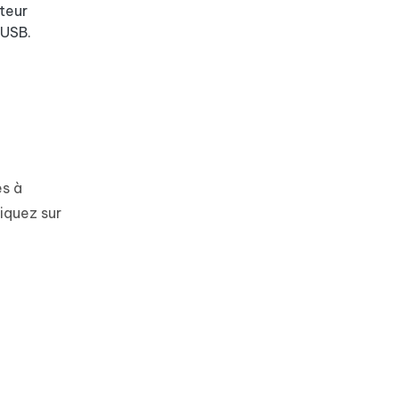
teur
 USB.
es à
liquez sur