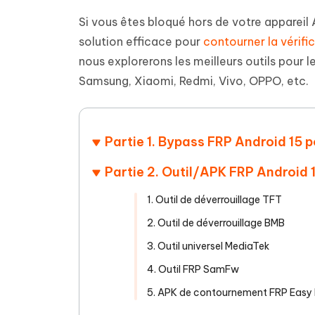
Supprimer les fichiers en double grâce à
Nettoyer
4DDiG - Windows Data Recovery
4DDiG 
OCR et conversion de PDF en ligne
Outil Gr
l'IA
clic
Si vous êtes bloqué hors de votre appareil 
gratuite
Récupérer les fichiers supprimés sur
Récupére
Windows
Mac
solution efficace pour
contourner la vérific
Tenors
2.0.0
Mobile
Tenorshare AI PDF
nous explorerons les meilleurs outils pour l
Transfor
Résumer des documents PDF avec l'IA
en diag
Voir tous les produits
Samsung, Xiaomi, Redmi, Vivo, OPPO, etc.
iAnyGo- iOS APP
iAnyGo
Changer l'emplacement de l'iPhone sans
Changer 
PC
Partie 1. Bypass FRP Android 15 
UltData for Android APP
Cleanu
Récupérer des données Android sans PC
Nettoyer
Partie 2. Outil/APK FRP Android 
1. Outil de déverrouillage TFT
2. Outil de déverrouillage BMB
3. Outil universel MediaTek
4. Outil FRP SamFw
5. APK de contournement FRP Easy 