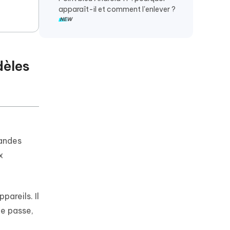
apparaît-il et comment l'enlever ?
dèles
randes
x
pareils. Il
de passe,