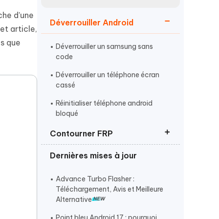
Regarder maintenant
étonnantes
che d'une
Déverrouiller Android
Commencer
et article,
ls que
Déverrouiller un samsung sans
Plus de conseils utiles
code
Déverrouiller un téléphone écran
cassé
Réinitialiser téléphone android
bloqué
Plus de conseils utiles
Contourner FRP
Dernières mises à jour
Débloquer un compte Google
Réinitialiser samsung sans compte
Advance Turbo Flasher :
google
Téléchargement, Avis et Meilleure
Alternative
Logiciels gratuits pour contourner
le FRP
Point bleu Android 17 : pourquoi