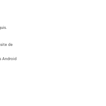
uis.
site de
s Android