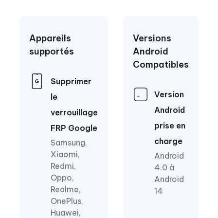
Appareils
Versions
supportés
Android
Compatibles
Supprimer
Version
le
Android
verrouillage
prise en
FRP Google
charge
Samsung,
Xiaomi,
Android
Redmi,
4.0 à
Oppo,
Android
Realme,
14
OnePlus,
Huawei,