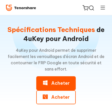
Spécifications Techniques
de
4uKey pour Android
4uKey pour Android permet de supprimer
ReiBoot
facilement les verrouillages d'écran Android et de
for iOS
contourner le FRP Google en toute sécurité et
sans effort.
PDNob
New
PDF
Acheter
Editor
iAnyGo
Acheter