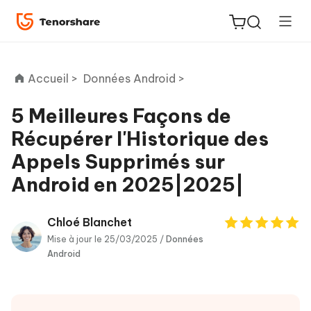
Accueil >
Données Android >
5 Meilleures Façons de
Récupérer l'Historique des
ReiBoot
Appels Supprimés sur
for iOS
Android en 2025|2025|
PDNob
New
PDF
Chloé Blanchet
Editor
Mise à jour le 25/03/2025 /
Données
Android
iAnyGo