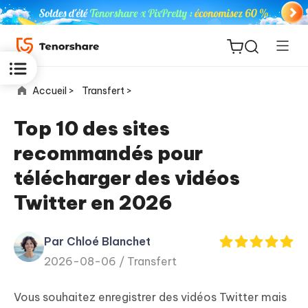
Accueil >
Transfert >
Top 10 des sites
recommandés pour
ReiBoot
télécharger des vidéos
for iOS
Twitter en 2026
PDNob
New
PDF
Par Chloé Blanchet
Editor
2026-08-06 /
Transfert
iAnyGo
Vous souhaitez enregistrer des vidéos Twitter mais