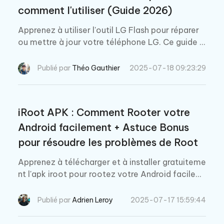
comment l'utiliser (Guide 2026)
Apprenez à utiliser l'outil LG Flash pour réparer
ou mettre à jour votre téléphone LG. Ce guide p
résente la version de l'outil, les exigences, la co
mpatibilité, le téléchargement et les étapes d'ut
Publié par
Théo Gauthier
2025-07-18 09:23:29
ilisation !
iRoot APK : Comment Rooter votre
Android facilement + Astuce Bonus
pour résoudre les problèmes de Root
Apprenez à télécharger et à installer gratuiteme
nt l'apk iroot pour rootez votre Android facilem
ent et résolvez les problèmes de rootage les plu
s courants.
Publié par
Adrien Leroy
2025-07-17 15:59:44