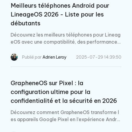
Meilleurs téléphones Android pour
LineageOS 2026 - Liste pour les
débutants
Découvrez les meilleurs téléphones pour Lineag
eOS avec une compatibilité, des performances
et une confidentialité optimales. Explorez les c
onseils d'experts, les recommandations d'appar
Publié par
Adrien Leroy
2025-07-29 14:39:50
eils et les guides étape par étape.
GrapheneOS sur Pixel : la
configuration ultime pour la
confidentialité et la sécurité en 2026
Découvrez comment GrapheneOS transforme l
es appareils Google Pixel en l’expérience Androi
d la plus sécurisée : tutoriel pas à pas, fonctionn