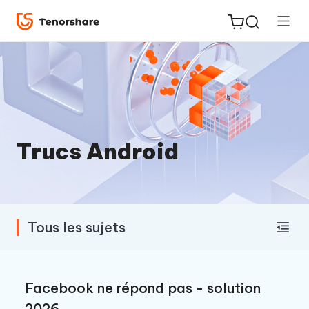
ReiBoot
Trucs Android
for iOS
PDNob
New
PDF
Tous les sujets
Editor
iAnyGo
Facebook ne répond pas - solution
2026