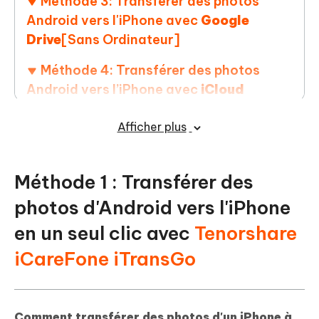
Méthode 3: Transférer des photos
Android vers l'iPhone avec
Google
Drive
[Sans Ordinateur]
Méthode 4: Transférer des photos
Android vers l’iPhone avec
iCloud
Méthode 5: Transférer photo android
Afficher plus
vers iphone avec
Bluetooth
[Sans
Ordinateur]
Méthode 1 : Transférer des
FAQ – Problèmes pouvant être
photos d'Android vers l'iPhone
rencontrés lors de la transmission
en un seul clic avec
Tenorshare
iCareFone iTransGo
Comment transférer des photos d'un iPhone à