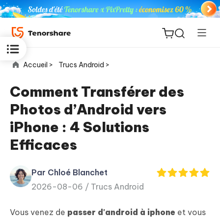
Accueil >
Trucs Android >
Comment Transférer des
Photos d’Android vers
ReiBoot
iPhone : 4 Solutions
for iOS
Efficaces
PDNob
New
PDF
Par Chloé Blanchet
Editor
2026-08-06 /
Trucs Android
iAnyGo
Vous venez de
passer d'android à iphone
et vous