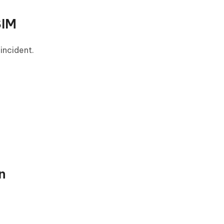
SIM
incident.
n