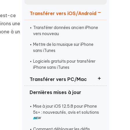
Regarder maintenant
étonnantes
Transférer vers iOS/Android
, est-ce
Commencer
irons une
Transférer données ancien iPhone
hone à un
Plus de conseils utiles
vers nouveau
Mettre de la musique sur iPhone
sans iTunes
Logiciels gratuits pour transférer
iPhone sans iTunes
Plus de conseils utiles
Transférer vers PC/Mac
Dernières mises à jour
Transférer photos iPhone vers PC
sans câble
Mise à jour iOS 12.5.8 pour iPhone
Transférer les mémos vocaux
5s+ : nouveautés, avis et solutions
iPhone sur Mac
Transférer les contacts iPhone vers
Comment débloquer les défis