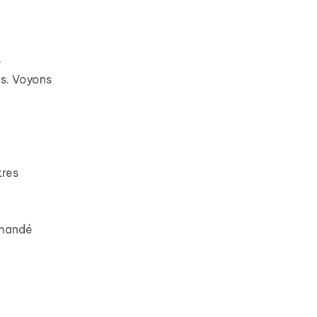
s
s. Voyons
tres
emandé