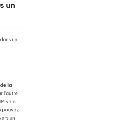
s un
 dans un
de la
r l'autre
IM vers
us pouvez
vers un