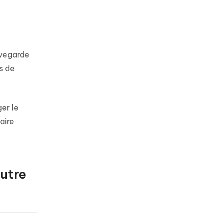
uvegarde
s de
er le
aire
autre