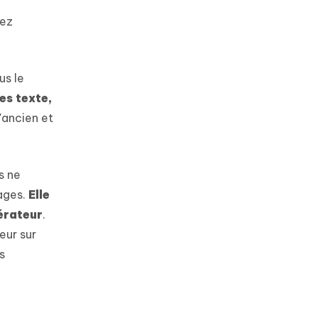
vez
us le
es texte,
l'ancien et
s ne
tages.
Elle
pérateur
.
eur sur
s