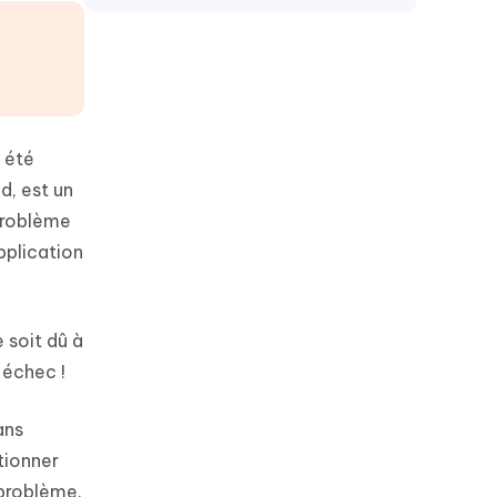
 été
d, est un
problème
pplication
 soit dû à
 échec !
ans
tionner
 problème.