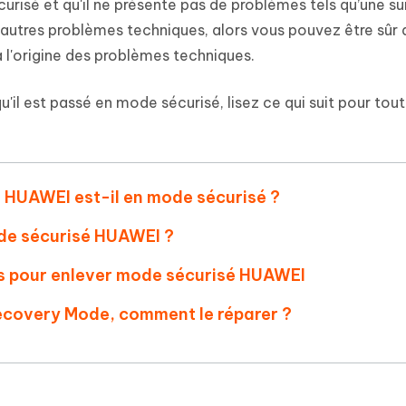
 et optimiser votre Mac en un
risé et qu'il ne présente pas de problèmes tels qu’une su
- Mac Data Recovery
atuit de Retouche Photo d'IA
Transformer le contenu IA en texte
naturel
autres problèmes techniques, alors vous pouvez être sûr 
r les fichiers supprimés sur
New
à l'origine des problèmes techniques.
hare AI Diagrimo
Tenorshare AI Writer
mez instantanément du texte
ramme
New
Écriver plus intelligemment et plus
il est passé en mode sécurisé, lisez ce qui suit pour tout
 - Faux GPS Android APP
iCareFone Transfer APP
rapidement avec l'IA
l'emplacement Android sans PC
Transférer le chat WhatsApp
Android/iPhone
e HUAWEI est-il en mode sécurisé ?
p Pro APP
 l'iPhone avec AI gratuitement
ode sécurisé HUAWEI ?
ces pour enlever mode sécurisé HUAWEI
ecovery Mode, comment le réparer ?