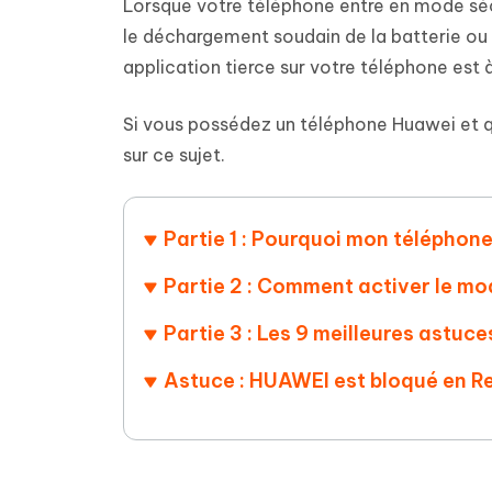
Supprimer les fichiers en double grâce à
Nettoyer
Lorsque votre téléphone entre en mode sécu
4DDiG - Windows Data Recovery
4DDiG 
OCR et conversion de PDF en ligne
Outil Gr
l'IA
clic
gratuite
le déchargement soudain de la batterie ou 
Récupérer les fichiers supprimés sur
Récupére
Windows
Mac
application tierce sur votre téléphone est 
Tenors
2.0.0
Mobile
Tenorshare AI PDF
Transfor
Résumer des documents PDF avec l'IA
en diag
Voir tous les produits
Si vous possédez un téléphone Huawei et qu'
iAnyGo- iOS APP
iAnyGo
sur ce sujet.
Changer l'emplacement de l'iPhone sans
Changer 
PC
Partie 1 : Pourquoi mon téléphon
UltData for Android APP
Cleanu
Récupérer des données Android sans PC
Nettoyer
Partie 2 : Comment activer le m
Partie 3 : Les 9 meilleures astu
Astuce : HUAWEI est bloqué en R