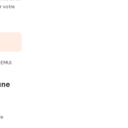
r votre
 EMUI.
une
le