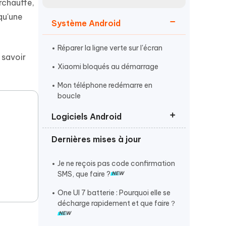
rchauffe,
Regarder maintenant
étonnantes
qu'une
Système Android
Commencer
Réparer la ligne verte sur l'écran
Plus de conseils utiles
 savoir
Xiaomi bloqués au démarrage
Mon téléphone redémarre en
boucle
Logiciels Android
Plus de conseils utiles
Dernières mises à jour
Echec appareil photo Samsung
MMS ne fonctionne pas
Je ne reçois pas code confirmation
SMS, que faire ?
Application non installée Android
One UI 7 batterie : Pourquoi elle se
décharge rapidement et que faire？