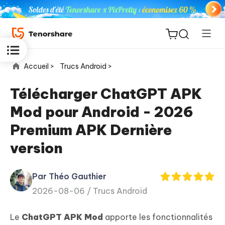
Accueil >
Trucs Android >
Télécharger ChatGPT APK
Mod pour Android - 2026
ReiBoot
Premium APK Dernière
for iOS
version
PDNob
New
PDF
Par Théo Gauthier
Editor
2026-08-06 /
Trucs Android
iAnyGo
Le
ChatGPT APK Mod
apporte les fonctionnalités