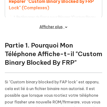
Réparer "Custom Binary Blocked by FRP
Lock" (Complexes)
1. Redémarrer de Force pour Réparer "Custom Binary
Blocked by FRP Lock" sans Perdre de Données
Afficher plus
2. Réparer "Custom Binary Blocked by FRP Lock" sans
Ordinateur en Mode Récupération
3. Flasher le Firmware Stock avec Odin pour Réparer
Partie 1. Pourquoi Mon
"Custom Binary Blocked By FRP Lock"
Téléphone Affiche-t-il "Custom
Binary Blocked By FRP"
Si "Custom binary blocked by FAP lock" est apparu,
cela est lié à un fichier binaire non autorisé. Il est
possible que lorsque vous rootiez votre téléphone
pour flasher une nouvelle ROM/firmware, vous vous