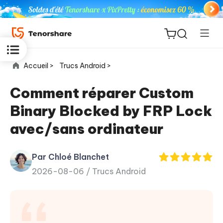
Accueil >
Trucs Android >
Comment réparer Custom
Binary Blocked by FRP Lock
ReiBoot
avec/sans ordinateur
for iOS
Par Chloé Blanchet
PDNob
New
2026-08-06 /
Trucs Android
PDF
Editor
iAnyGo