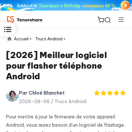
Accueil >
Trucs Android >
[2026] Meilleur logiciel
pour flasher téléphone
ReiBoot
Android
for iOS
Par Chloé Blanchet
PDNob
New
2026-08-06 /
Trucs Android
PDF
Editor
Pour mettre à jour le firmware de votre appareil
iAnyGo
Android, vous aurez besoin d’un logiciel de flashage.