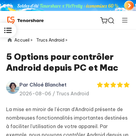
Accueil >
Trucs Android >
5 Options pour contrôler
Android depuis PC et Mac
ReiBoot
for iOS
Par Chloé Blanchet
2026-08-06 /
Trucs Android
PDNob
New
PDF
La mise en miroir de l'écran d'Android présente de
Editor
nombreuses fonctionnalités importantes destinées
à faciliter l'utilisation de votre appareil. Par
iAnyGo
exemple, nous pouvons contrôler Android depuis un