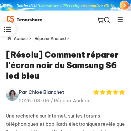
Accueil >
Réparer Android >
[Résolu] Comment réparer
l'écran noir du Samsung S6
ReiBoot
led bleu
for iOS
Par Chloé Blanchet
PDNob
New
2026-08-06 /
Réparer Android
PDF
Editor
Une recherche sur Internet, sur les forums
iAnyGo
téléphoniques et babillards électroniques révèle que