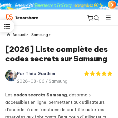
Accueil >
Samsung >
[2026] Liste complète des
codes secrets sur Samsung
ReiBoot
for iOS
Par Théo Gauthier
2026-08-06 /
Samsung
PDNob
New
PDF
Les
codes secrets Samsung
, désormais
Editor
accessibles en ligne, permettent aux utilisateurs
d'accéder à des fonctions de contrôle autrefois
iAnyGo
réservées aux fabricants. Beaucoup d'utilisateurs