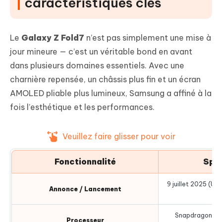
caractéristiques clés
Le
Galaxy Z Fold7
n’est pas simplement une mise à
jour mineure — c’est un véritable bond en avant
dans plusieurs domaines essentiels. Avec une
charnière repensée, un châssis plus fin et un écran
AMOLED pliable plus lumineux, Samsung a affiné à la
fois l’esthétique et les performances.
Veuillez faire glisser pour voir
Fonctionnalité
Spéc
9 juillet 2025 (Un
Annonce / Lancement
ju
Snapdragon 8 E
Processeur