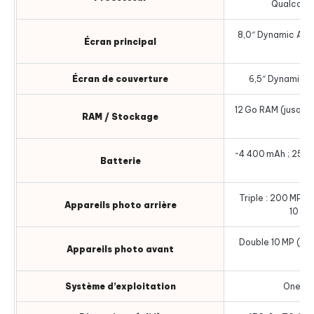
Qualcomm
8,0″ Dynamic AMOL
Écran principal
Écran de couverture
6,5″ Dynamic A
12 Go RAM (jusqu’à 
RAM / Stockage
1 T
~4 400 mAh ; 25 W f
Batterie
Triple : 200 MP + 
Appareils photo arrière
10 MP
Double 10 MP (éc
Appareils photo avant
Système d’exploitation
One UI 