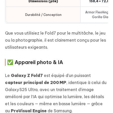
Dimensions (plié)
158,4 × 72,8 ×
Armor FlexHinge,
Durabilité / Conception
Gorilla Glass
Que vous utilisiez le Fold7 pour le multitâche, le jeu
ou la photographie, il est clairement conçu pour les
utilisateurs exigeants.
✅ Appareil photo & IA
Le
Galaxy Z Fold7
est équipé d’un puissant
capteur principal de 200 MP
, identique à celui du
Galaxy S25 Ultra, avec un traitement d’image
amélioré par l’IA qui optimise la lumière, les détails
et les couleurs — même en basse lumière — grâce
au
ProVisual Engine
de Samsung.