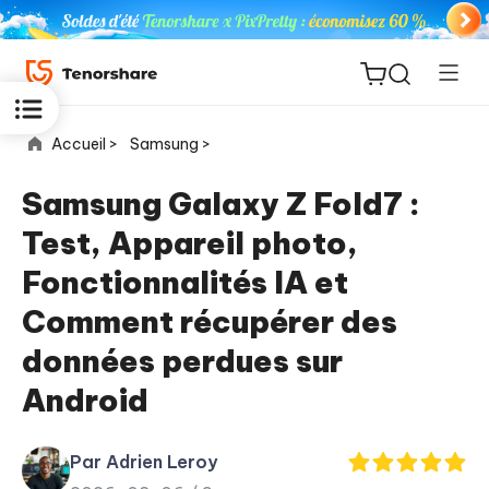
Accueil >
Samsung >
Samsung Galaxy Z Fold7 :
Test, Appareil photo,
ReiBoot
Fonctionnalités IA et
for iOS
Comment récupérer des
PDNob
données perdues sur
New
PDF
Android
Editor
iAnyGo
Par Adrien Leroy