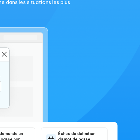
 dans les situations les plus
 demande un
Échec de définition
 passe non
du mot de passe