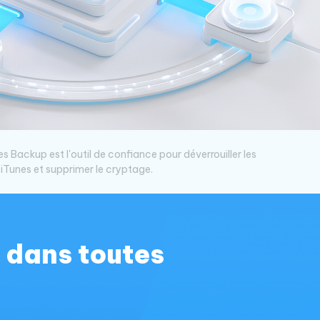
Regarder maintenant
étonnantes
Commencer
Plus de conseils utiles
s Backup est l'outil de confiance pour déverrouiller les
iTunes et supprimer le cryptage.
Plus de conseils utiles
s dans toutes