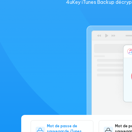
4uKey iTunes Backup décrypte
Mot de passe de
Mot de p
sauvegarde iTunes
sauvegar