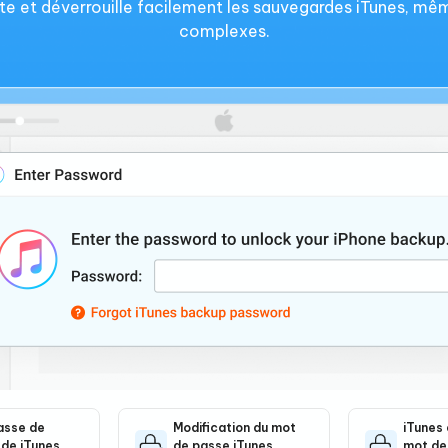
 et déverrouille facilement les sauvegardes iTunes, même
complexes.
asse de
Modification du mot
iTunes
de iTunes
de passe iTunes
mot de