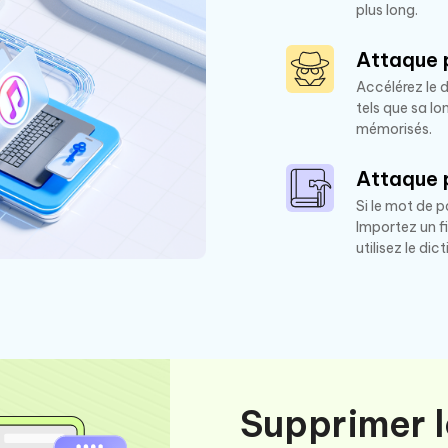
plus long.
Attaque 
Accélérez le d
tels que sa lo
mémorisés.
Attaque p
Si le mot de 
Importez un f
utilisez le di
Supprimer 