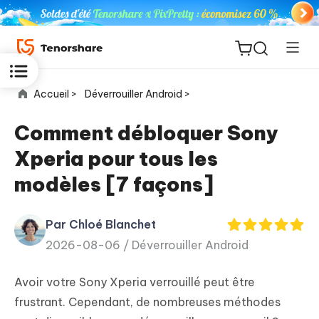
Accueil >
Déverrouiller Android >
Comment débloquer Sony
Xperia pour tous les
ReiBoot
modèles [7 façons]
for iOS
Par Chloé Blanchet
PDNob
New
2026-08-06 /
Déverrouiller Android
PDF
Editor
Avoir votre Sony Xperia verrouillé peut être
iAnyGo
frustrant. Cependant, de nombreuses méthodes