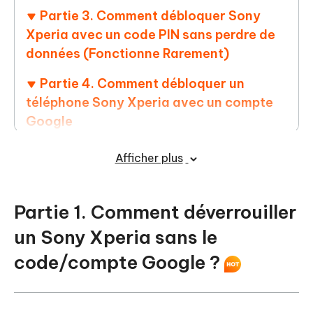
Partie 3. Comment débloquer Sony
Xperia avec un code PIN sans perdre de
données (Fonctionne Rarement)
Partie 4. Comment débloquer un
téléphone Sony Xperia avec un compte
Google
Partie 5. Comment flasher et
Afficher plus
déverrouiller un Sony Xperia
Partie 6. Comment déverrouiller le
Partie 1. Comment déverrouiller
réseau SIM d'un Sony Xperia
un Sony Xperia sans le
Partie 7. FAQ sur le déverrouillage d'un
code/compte Google ?
Sony Xperia