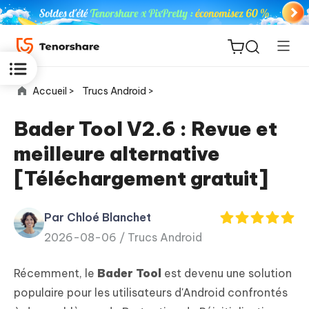
Accueil >
Trucs Android >
Bader Tool V2.6 : Revue et
meilleure alternative
ReiBoot
[Téléchargement gratuit]
for iOS
Par Chloé Blanchet
PDNob
New
2026-08-06 /
Trucs Android
PDF
Editor
Récemment, le
Bader Tool
est devenu une solution
iAnyGo
populaire pour les utilisateurs d'Android confrontés