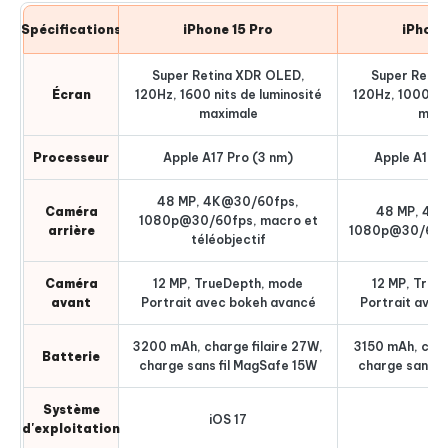
Spécifications
iPhone 15 Pro
iPhone
Super Retina XDR OLED,
Super Retin
Écran
120Hz, 1600 nits de luminosité
120Hz, 1000 nit
maximale
maxi
Processeur
Apple A17 Pro (3 nm)
Apple A16 B
48 MP, 4K@30/60fps,
Caméra
48 MP, 4K
1080p@30/60fps, macro et
arrière
1080p@30/60fps
téléobjectif
Caméra
12 MP, TrueDepth, mode
12 MP, True
avant
Portrait avec bokeh avancé
Portrait avec
3200 mAh, charge filaire 27W,
3150 mAh, char
Batterie
charge sans fil MagSafe 15W
charge sans f
Système
iOS 17
iOS
d'exploitation