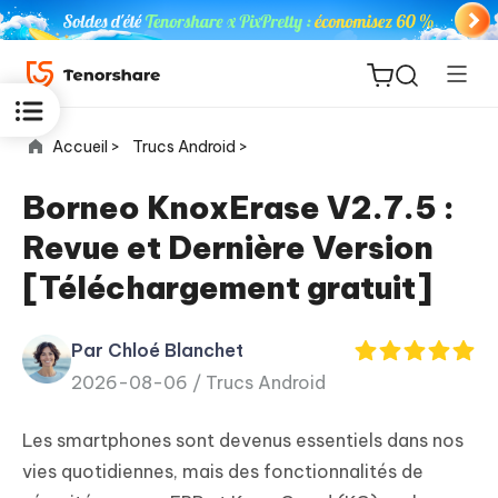
Accueil >
Trucs Android >
Borneo KnoxErase V2.7.5 :
Revue et Dernière Version
ReiBoot
[Téléchargement gratuit]
for iOS
Par Chloé Blanchet
PDNob
New
2026-08-06 /
Trucs Android
PDF
Editor
Les smartphones sont devenus essentiels dans nos
iAnyGo
vies quotidiennes, mais des fonctionnalités de