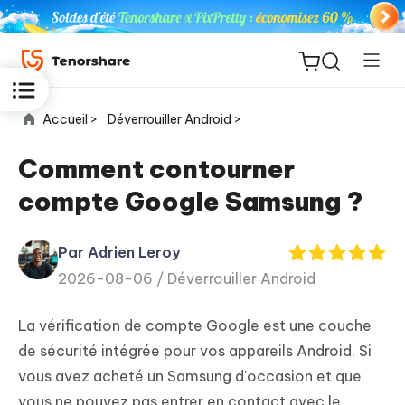
Accueil >
Déverrouiller Android >
Comment contourner
compte Google Samsung ?
ReiBoot
for iOS
Par Adrien Leroy
2026-08-06 /
Déverrouiller Android
PDNob
New
PDF
La vérification de compte Google est une couche
Editor
de sécurité intégrée pour vos appareils Android. Si
vous avez acheté un Samsung d'occasion et que
iAnyGo
vous ne pouvez pas entrer en contact avec le