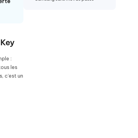
erte
uKey
ple :
tous les
, c’est un