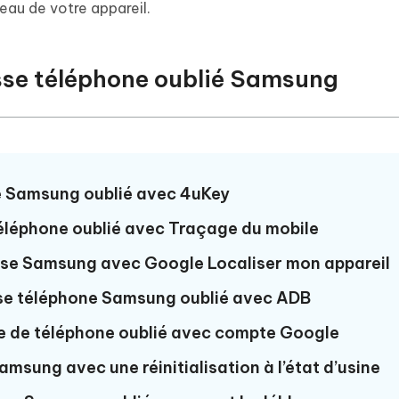
 et optimiser votre Mac en un
veau de votre appareil.
- Mac Data Recovery
atuit de Retouche Photo d'IA
Transformer le contenu IA en texte
naturel
r les fichiers supprimés sur
New
hare AI Diagrimo
sse téléphone oublié Samsung
Tenorshare AI Writer
mez instantanément du texte
ramme
New
Écriver plus intelligemment et plus
 - Faux GPS Android APP
iCareFone Transfer APP
rapidement avec l'IA
l'emplacement Android sans PC
Transférer le chat WhatsApp
Android/iPhone
se Samsung oublié avec 4uKey
p Pro APP
 l'iPhone avec AI gratuitement
téléphone oublié avec Traçage du mobile
passe Samsung avec Google Localiser mon appareil
sse téléphone Samsung oublié avec ADB
se de téléphone oublié avec compte Google
msung avec une réinitialisation à l’état d’usine