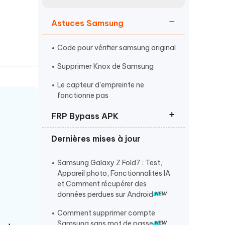
Regarder maintenant
étonnantes
Astuces Samsung
Commencer
Code pour vérifier samsung original
Plus de conseils utiles
Supprimer Knox de Samsung
Le capteur d'empreinte ne
fonctionne pas
FRP Bypass APK
Plus de conseils utiles
Dernières mises à jour
Samsung FRP Bypass APK
GSMneo FRP bypass
Samsung Galaxy Z Fold7 : Test,
Appareil photo, Fonctionnalités IA
Easy Flashing FRP Bypass 8.0 APK
et Comment récupérer des
données perdues sur Android
Comment supprimer compte
Samsung sans mot de passe