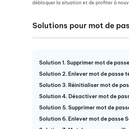
Supprimer les fichiers en double grâce à
Nettoyer
débloquer la situation et de profiter à nou
4DDiG - Windows Data Recovery
4DDiG 
OCR et conversion de PDF en ligne
Outil Gr
l'IA
clic
gratuite
Récupérer les fichiers supprimés sur
Récupére
Windows
Mac
Tenors
2.0.0
Mobile
Solutions pour mot de pa
Tenorshare AI PDF
Transfor
Résumer des documents PDF avec l'IA
en diag
Voir tous les produits
iAnyGo- iOS APP
iAnyGo
Changer l'emplacement de l'iPhone sans
Changer 
PC
Solution 1. Supprimer mot de pas
UltData for Android APP
Cleanu
Récupérer des données Android sans PC
Nettoyer
Solution 2. Enlever mot de passe 
Solution 3. Réinitialiser mot de 
Solution 4. Désactiver mot de pa
Solution 5. Supprimer mot de pas
Solution 6. Enlever mot de passe Sa