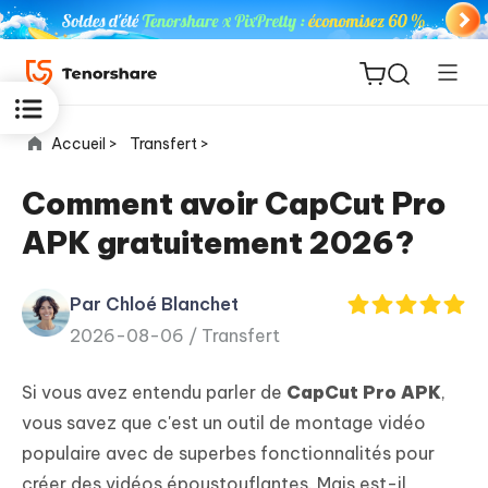
Accueil >
Transfert >
Comment avoir CapCut Pro
APK gratuitement 2026?
ReiBoot
for iOS
Par Chloé Blanchet
2026-08-06 /
Transfert
PDNob
New
PDF
Si vous avez entendu parler de
CapCut Pro APK
,
Editor
vous savez que c'est un outil de montage vidéo
populaire avec de superbes fonctionnalités pour
iAnyGo
créer des vidéos époustouflantes. Mais est-il