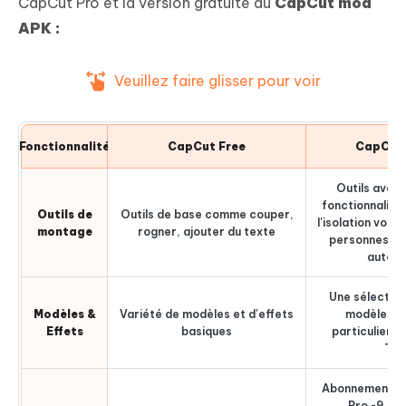
CapCut Pro et la version gratuite du
CapCut mod
APK :
Veuillez faire glisser pour voir
Fonctionnalité
CapCut Free
CapCut 
Outils avan
fonctionnalités
Outils de
Outils de base comme couper,
l'isolation vocal
montage
rogner, ajouter du texte
personnes et
automa
Une sélection
Modèles &
Variété de modèles et d'effets
modèles p
Effets
basiques
particulier p
Tik
Abonnement m
Pro -9,99 