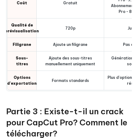
Coût
Gratuit
Abonnement a
Pro - 89,9
Qualité de
720p
Jusqu
prévisualisation
Filigrane
Ajoute un filigrane
Pas de f
Sous-
Ajoute des sous-titres
Génération a
titres
manuellement uniquement
sous-
Options
Plus d'options 
Formats standards
d'exportation
résol
Partie 3 : Existe-t-il un crack
pour CapCut Pro? Comment le
télécharger?