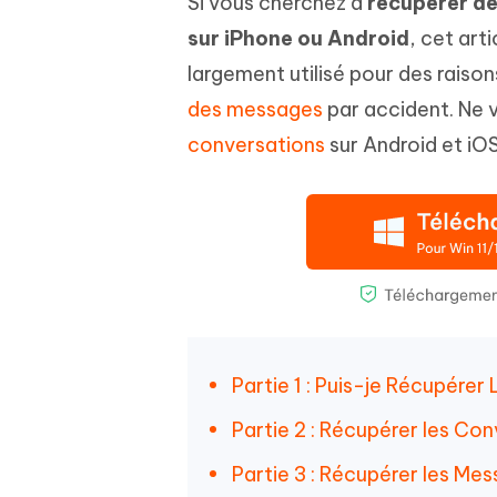
Si vous cherchez à
récupérer d
Windows
Mac
Tenors
2.0.0
Mobile
sur iPhone ou Android
, cet ar
Tenorshare AI PDF
Transfor
Résumer des documents PDF avec l'IA
en diag
Voir tous les produits
largement utilisé pour des raison
iAnyGo- iOS APP
iAnyGo
des messages
par accident. Ne v
Changer l'emplacement de l'iPhone sans
Changer 
PC
conversations
sur Android et iOS
UltData for Android APP
Cleanu
Récupérer des données Android sans PC
Nettoyer
Partie 1 : Puis-je Récupér
Partie 2 : Récupérer les C
Partie 3 : Récupérer les M