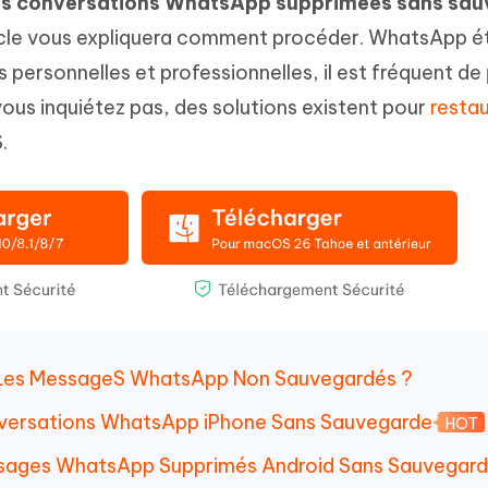
es conversations WhatsApp supprimées sans sa
hare AI Diagrimo
ticle vous expliquera comment procéder. WhatsApp é
Tenorshare AI Writer
mez instantanément du texte
ramme
New
Écriver plus intelligemment et plus
s personnelles et professionnelles, il est fréquent de
 - Faux GPS Android APP
iCareFone Transfer APP
rapidement avec l'IA
ous inquiétez pas, des solutions existent pour
restau
l'emplacement Android sans PC
Transférer le chat WhatsApp
Android/iPhone
.
p Pro APP
 l'iPhone avec AI gratuitement
er Les MessageS WhatsApp Non Sauvegardés ?
onversations WhatsApp iPhone Sans Sauvegarde
HOT
essages WhatsApp Supprimés Android Sans Sauvegar