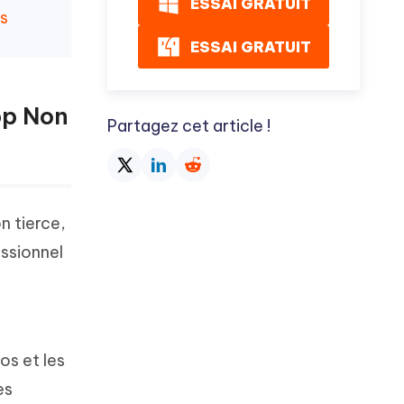
ESSAI GRATUIT
s
ESSAI GRATUIT
pp Non
Partagez cet article !
n tierce,
essionnel
os et les
es