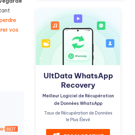
uvegarde
Commencer
tant
Plus de conseils utiles
perdre
rer vos
Plus de conseils utiles
UltData WhatsApp
Recovery
Meilleur Logiciel de Récupération
de Données WhatsApp
Taux de Récupération de Données
le Plus Élevé
de
HOT