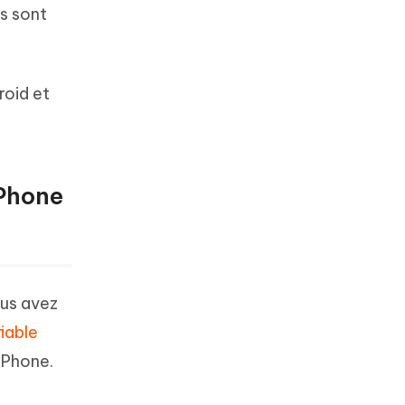
s sont
roid et
iPhone
ous avez
fiable
iPhone.