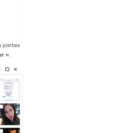
 jointes
er »
.