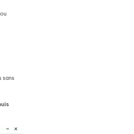
 ou
s sans
puis