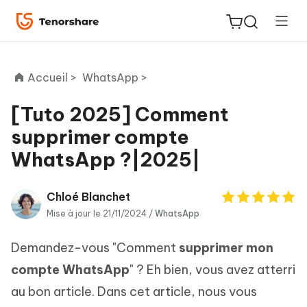
Accueil >
WhatsApp >
[Tuto 2025] Comment
supprimer compte
ReiBoot
WhatsApp ?|2025|
for iOS
PDNob
Chloé Blanchet
New
PDF
Mise à jour le 21/11/2024 /
WhatsApp
Editor
Demandez-vous "Comment
supprimer mon
iAnyGo
compte WhatsApp
" ? Eh bien, vous avez atterri
au bon article. Dans cet article, nous vous