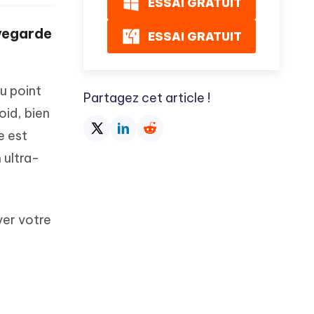
ESSAI GRATUIT
vegarde
ESSAI GRATUIT
au point
Partagez cet article !
oid, bien
e est
n ultra-
ver votre