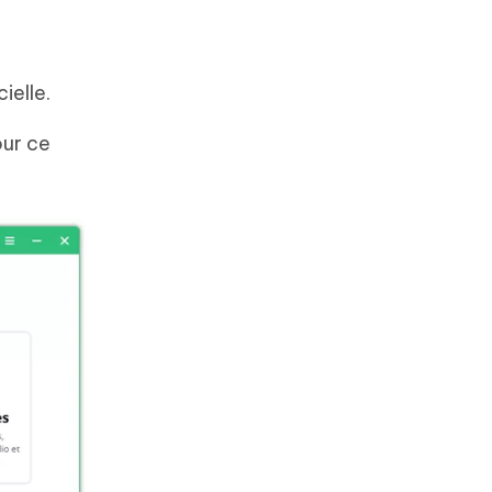
ielle.
our ce