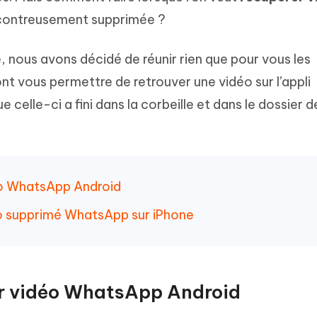
hare AI Diagrimo
ncontreusement supprimée ?
Tenorshare AI Writer
mez instantanément du texte
ramme
New
Écriver plus intelligemment et plus
 - Faux GPS Android APP
iCareFone Transfer APP
rapidement avec l'IA
, nous avons décidé de réunir rien que pour vous les
l'emplacement Android sans PC
Transférer le chat WhatsApp
t vous permettre de retrouver une vidéo sur l’appli
Android/iPhone
elle-ci a fini dans la corbeille et dans le dossier d
p Pro APP
 l'iPhone avec AI gratuitement
o WhatsApp Android
o supprimé WhatsApp sur iPhone
r vidéo WhatsApp Android