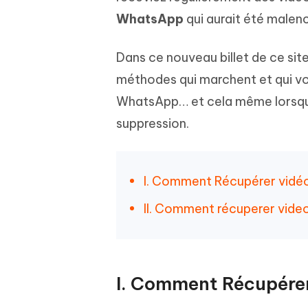
Windows
Mac
Tenors
2.0.0
WhatsApp
qui aurait été male
Mobile
Tenorshare AI PDF
Transfor
Résumer des documents PDF avec l'IA
en diag
Voir tous les produits
iAnyGo- iOS APP
iAnyGo
Dans ce nouveau billet de ce site
Changer l'emplacement de l'iPhone sans
Changer 
méthodes qui marchent et qui von
PC
WhatsApp… et cela même lorsque c
UltData for Android APP
Cleanu
suppression.
Récupérer des données Android sans PC
Nettoyer
I. Comment Récupérer vidé
II. Comment récuperer vide
I. Comment Récupére