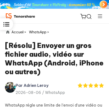
Accueil >
WhatsApp >
[Résolu] Envoyer un gros
fichier audio, vidéo sur
ReiBoot
WhatsApp (Android, iPhone
for iOS
ou autres)
PDNob
New
PDF
Par Adrien Leroy
Editor
2026-08-06 /
WhatsApp
iAnyGo
WhatsApp régle une limite de l’envoi d’une vidéo ou