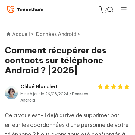
Accueil >
Données Android >
Comment récupérer des
contacts sur téléphone
ReiBoot
Android ? |2025|
for iOS
PDNob
Chloé Blanchet
New
PDF
Mise à jour le 26/08/2024 /
Données
Android
Editor
Cela vous est-il déjà arrivé de supprimer par
iAnyGo
erreur les coordonnées d’une personne de votre
téléphone ? Nous avons tous été confrontés à