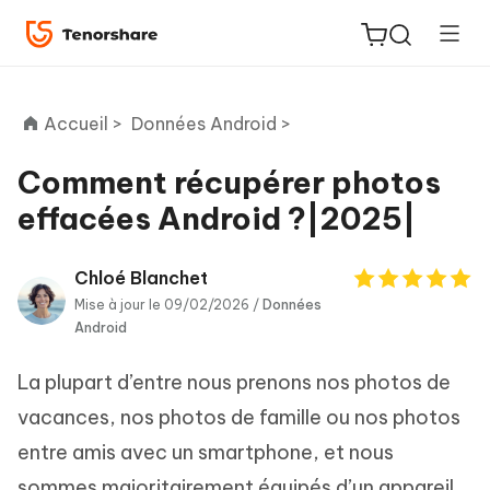
Accueil >
Données Android >
Comment récupérer photos
effacées Android ?|2025|
ReiBoot
for iOS
Chloé Blanchet
Mise à jour le 09/02/2026 /
Données
PDNob
Android
New
PDF
Editor
La plupart d’entre nous prenons nos photos de
vacances, nos photos de famille ou nos photos
iAnyGo
entre amis avec un smartphone, et nous
sommes majoritairement équipés d’un appareil