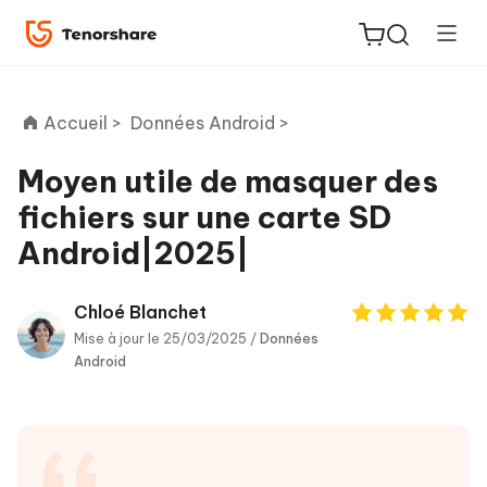
Accueil >
Données Android >
Moyen utile de masquer des
fichiers sur une carte SD
ReiBoot
Android|2025|
for iOS
PDNob
Chloé Blanchet
New
PDF
Mise à jour le 25/03/2025 /
Données
Android
Editor
iAnyGo