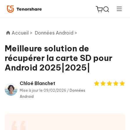
Accueil >
Données Android >
Meilleure solution de
récupérer la carte SD pour
ReiBoot
Android 2025|2025|
for iOS
PDNob
Chloé Blanchet
New
PDF
Mise à jour le 09/02/2026 /
Données
Android
Editor
iAnyGo