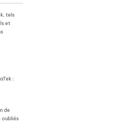
k, tels
ls et
ns
aTek :
on de
 oubliés