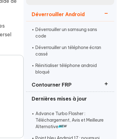
aide de
Regarder maintenant
étonnantes
Déverrouiller Android
Commencer
es
Déverrouiller un samsung sans
Plus de conseils utiles
ersel
code
Déverrouiller un téléphone écran
cassé
Réinitialiser téléphone android
bloqué
Plus de conseils utiles
Contourner FRP
Dernières mises à jour
Débloquer un compte Google
Réinitialiser samsung sans compte
Advance Turbo Flasher :
google
Téléchargement, Avis et Meilleure
Alternative
Logiciels gratuits pour contourner
le FRP
Point bleu Android 17 : pourquoi