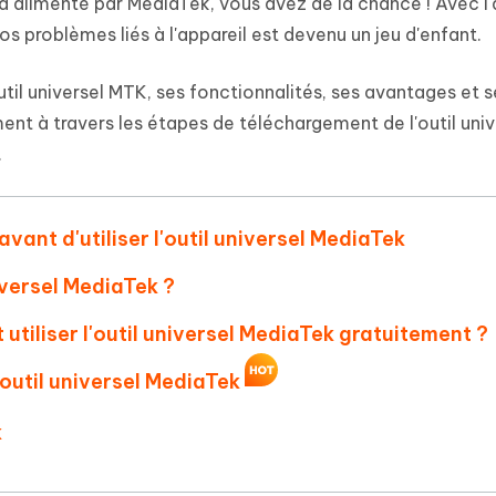
 et optimiser votre Mac en un
d alimenté par MediaTek, vous avez de la chance ! Avec l'
- Mac Data Recovery
atuit de Retouche Photo d'IA
Transformer le contenu IA en texte
os problèmes liés à l'appareil est devenu un jeu d'enfant.
naturel
r les fichiers supprimés sur
New
hare AI Diagrimo
Tenorshare AI Writer
util universel MTK, ses fonctionnalités, ses avantages et s
mez instantanément du texte
ramme
New
Écriver plus intelligemment et plus
nt à travers les étapes de téléchargement de l'outil univ
 - Faux GPS Android APP
iCareFone Transfer APP
rapidement avec l'IA
.
l'emplacement Android sans PC
Transférer le chat WhatsApp
Android/iPhone
avant d'utiliser l'outil universel MediaTek
p Pro APP
 l'iPhone avec AI gratuitement
iversel MediaTek ?
utiliser l'outil universel MediaTek gratuitement ?
'outil universel MediaTek
k