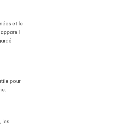
nées et le
 appareil
gardé
tile pour
me.
 les