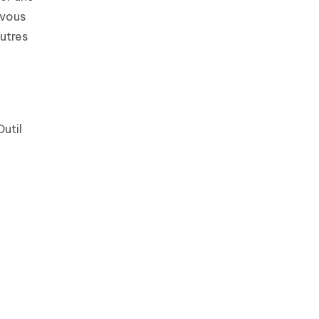
 vous
utres
util