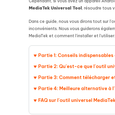
Supprimer les fichiers en double grâce à
Nettoyer
Cependant, si vous avez un appareil Androi
4DDiG - Windows Data Recovery
4DDiG 
OCR et conversion de PDF en ligne
Outil Gr
l'IA
clic
MediaTek Universal Tool
, résoudre tous v
gratuite
Récupérer les fichiers supprimés sur
Récupére
Windows
Mac
Tenors
2.0.0
Mobile
Tenorshare AI PDF
Dans ce guide, nous vous dirons tout sur l'o
Transfor
Résumer des documents PDF avec l'IA
en diag
inconvénients. Nous vous guiderons égaleme
Voir tous les produits
iAnyGo- iOS APP
iAnyGo
MediaTek et comment l'installer et l'utiliser
Changer l'emplacement de l'iPhone sans
Changer 
PC
Partie 1: Conseils indispensables 
UltData for Android APP
Cleanu
Récupérer des données Android sans PC
Nettoyer
Partie 2: Qu'est-ce que l'outil un
Partie 3: Comment télécharger et 
Partie 4:
Meilleure alternative à l
FAQ sur l'outil universel MediaTe