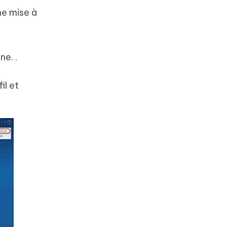
ne mise à
ne. .
il et