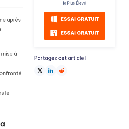
le Plus Élevé
ESSAI GRATUIT
one après
s
ESSAI GRATUIT
e mise à
Partagez cet article !
confronté
s le
la