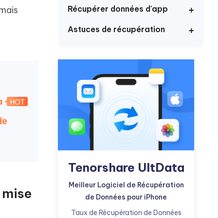
Commencer
Récupérer données d'app
 mais
Astuces de récupération
Plus de conseils utiles
Plus de conseils utiles
ta
HOT
de
Tenorshare UltData
Meilleur Logiciel de Récupération
a mise
de Données pour iPhone
Taux de Récupération de Données