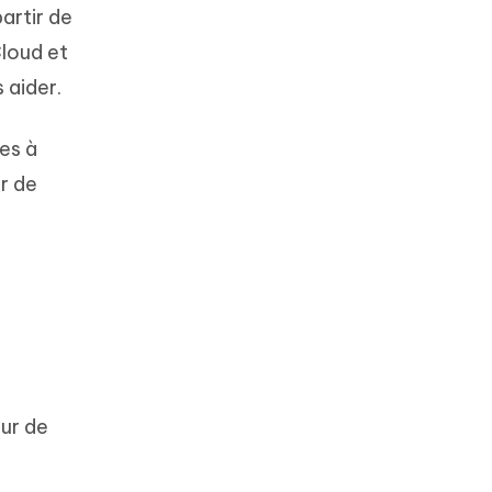
artir de
Cloud et
 aider.
es à
er de
our de