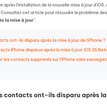
hare AI Diagrimo
 après l'installation de la nouvelle mise à jour d'iOS,
Tenorshare AI Writer
mez instantanément du texte
. Consultez cet article pour résoudre le problème des
ramme
New
Écriver plus intelligemment et plus
 - Faux GPS Android APP
iCareFone Transfer APP
rapidement avec l'IA
s la mise à jour
''.
l'emplacement Android sans PC
Transférer le chat WhatsApp
Android/iPhone
cts ont-ils disparu après la mise à jour de l'iPhone ?
p Pro APP
 l'iPhone avec AI gratuitement
tacts iPhone disparus après la mise à jour iOS 26 Be
r les contacts supprimés sur l'iPhone sans sauvegar
es contacts ont-ils disparu après l