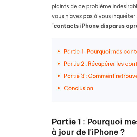
Windows
Mac
Tenors
2.0.0
plaints de ce problème indésirable
Mobile
Tenorshare AI PDF
Transfor
vous n'avez pas à vous inquiéter
Résumer des documents PDF avec l'IA
en diag
Voir tous les produits
iAnyGo- iOS APP
iAnyGo
''
contacts iPhone disparus aprè
Changer l'emplacement de l'iPhone sans
Changer 
PC
Partie 1 : Pourquoi mes conta
UltData for Android APP
Cleanu
Récupérer des données Android sans PC
Nettoyer
Partie 2 : Récupérer les con
Partie 3 : Comment retrouve
Conclusion
Partie 1 : Pourquoi m
à jour de l'iPhone ?