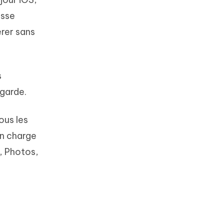
asse
érer sans
s
egarde.
ous les
en charge
, Photos,