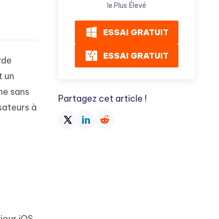
le Plus Élevé
ESSAI GRATUIT
ESSAI GRATUIT
rde
t un
ne sans
Partagez cet article !
sateurs à
jour iOS,