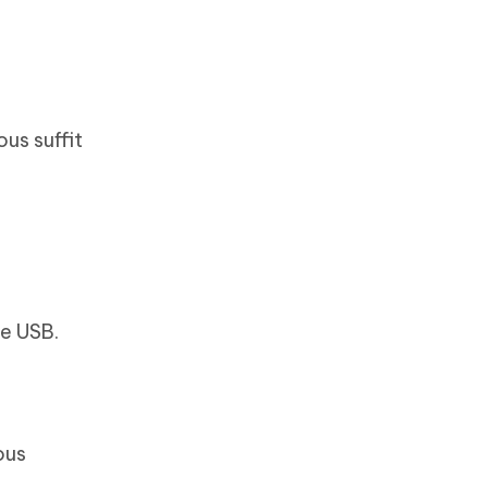
ous suffit
le USB.
ous