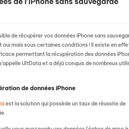
ées de l’iPhone sans sauvegarde
sible de récupérer vos données iPhone sans sauvega
 oui mais sous certaines conditions ! Il existe en effe
efficace permettant la récupération des données iPho
s’appelle UltData et a déjà conquis de nombreux utili
pération de données iPhone
ta
est la solution qui possède un taux de réussite de
ie.
aquelle vous avez perdu vos données (échec de mise à 