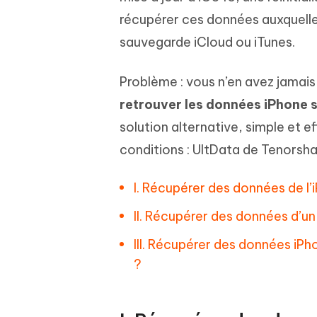
Windows
Mac
Tenors
2.0.0
récupérer ces données auxquelle
Mobile
Tenorshare AI PDF
Transfor
sauvegarde iCloud ou iTunes.
Résumer des documents PDF avec l'IA
en diag
Voir tous les produits
iAnyGo- iOS APP
iAnyGo
Changer l'emplacement de l'iPhone sans
Changer 
Problème : vous n’en avez jamais 
PC
retrouver les données iPhone
UltData for Android APP
Cleanu
solution alternative, simple et 
Récupérer des données Android sans PC
Nettoyer
conditions : UltData de Tenorsha
I. Récupérer des données de l
II. Récupérer des données d’u
III. Récupérer des données iP
?