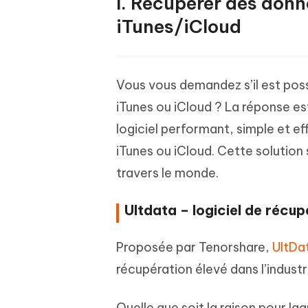
I. Récupérer des donn
iTunes/iCloud
Vous vous demandez s’il est pos
iTunes ou iCloud ? La réponse est
logiciel performant, simple et 
iTunes ou iCloud. Cette solution 
travers le monde.
Ultdata – logiciel de récu
Proposée par Tenorshare,
UltDa
récupération élevé dans l’industr
Quelle que soit la raison pour l