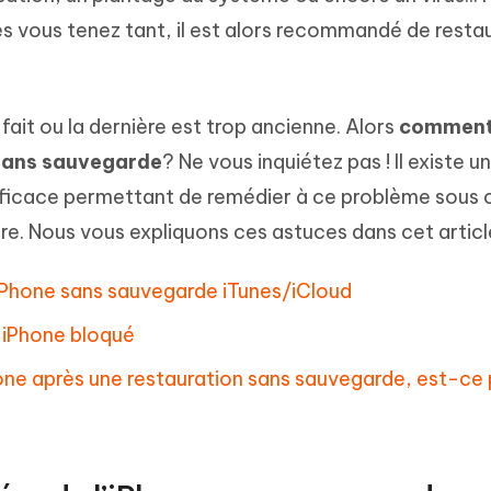
hare AI Diagrimo
s vous tenez tant, il est alors recommandé de resta
Tenorshare AI Writer
mez instantanément du texte
ramme
New
Écriver plus intelligemment et plus
 - Faux GPS Android APP
iCareFone Transfer APP
rapidement avec l'IA
l'emplacement Android sans PC
Transférer le chat WhatsApp
fait ou la dernière est trop ancienne. Alors
commen
Android/iPhone
 sans sauvegarde
? Ne vous inquiétez pas ! Il existe u
p Pro APP
efficace permettant de remédier à ce problème sous 
 l'iPhone avec AI gratuitement
re. Nous vous expliquons ces astuces dans cet article
’iPhone sans sauvegarde iTunes/iCloud
n iPhone bloqué
hone après une restauration sans sauvegarde, est-ce 