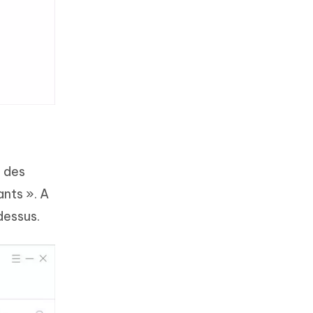
e des
ants ». A
dessus.