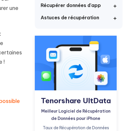
Commencer
Récupérer données d'app
urer une
Astuces de récupération
Plus de conseils utiles
t
ne
certaines
Plus de conseils utiles
 !
Tenorshare UltData
possible
Meilleur Logiciel de Récupération
de Données pour iPhone
Taux de Récupération de Données