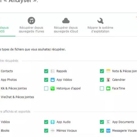
r « Analyser ».