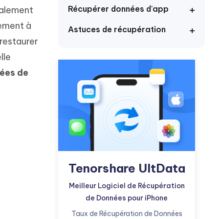
Commencer
Récupérer données d'app
galement
lement à
Astuces de récupération
Plus de conseils utiles
restaurer
lle
ées de
Plus de conseils utiles
Tenorshare UltData
Meilleur Logiciel de Récupération
de Données pour iPhone
Taux de Récupération de Données