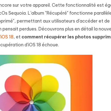
hare AI Diagrimo
ore sur votre appareil. Cette fonctionnalité est é
Tenorshare AI Writer
mez instantanément du texte
cOs Sequoia. L'album "Récupéré" fonctionne parallè
ramme
New
Écriver plus intelligemment et plus
 - Faux GPS Android APP
iCareFone Transfer APP
rapidement avec l'IA
primé", permettant aux utilisateurs d'accéder et de 
l'emplacement Android sans PC
Transférer le chat WhatsApp
n pensait perdues. Découvrons plus en détail la nouve
Android/iPhone
'iOS 18
, et
comment récupérer les photos supprim
p Pro APP
récupération d'iOS 18 échoue.
 l'iPhone avec AI gratuitement