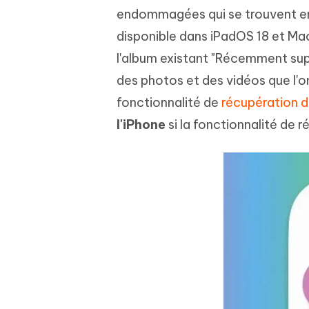
Windows
Mac
Tenors
2.0.0
endommagées qui se trouvent enc
Mobile
Tenorshare AI PDF
Transfor
disponible dans iPadOS 18 et Ma
Résumer des documents PDF avec l'IA
en diag
Voir tous les produits
iAnyGo- iOS APP
iAnyGo
l'album existant "Récemment sup
Changer l'emplacement de l'iPhone sans
Changer 
des photos et des vidéos que l'o
PC
fonctionnalité de
récupération d
UltData for Android APP
Cleanu
l'iPhone
si la fonctionnalité de 
Récupérer des données Android sans PC
Nettoyer