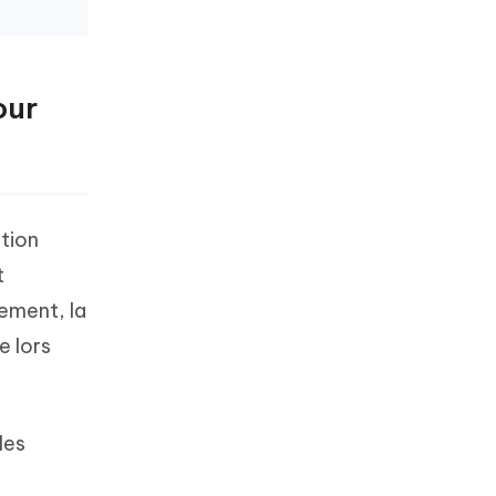
our
ction
t
ement, la
e lors
les