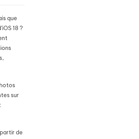
is que
'iOS 18 ?
ent
lions
s,
photos
tes sur
t
partir de