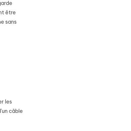
garde
nt être
ne sans
r les
d'un câble