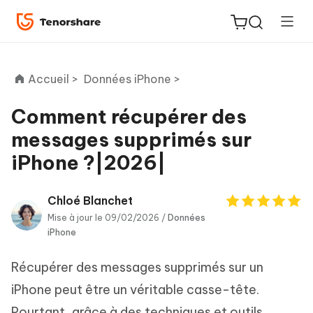
Accueil >
Données iPhone >
Comment récupérer des
messages supprimés sur
ReiBoot
iPhone ?|2026|
for iOS
PDNob
Chloé Blanchet
New
PDF
Mise à jour le 09/02/2026 /
Données
iPhone
Editor
Récupérer des messages supprimés sur un
iAnyGo
iPhone peut être un véritable casse-tête.
Pourtant, grâce à des techniques et outils