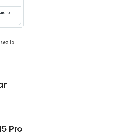
suelle
tez la
ar
15 Pro