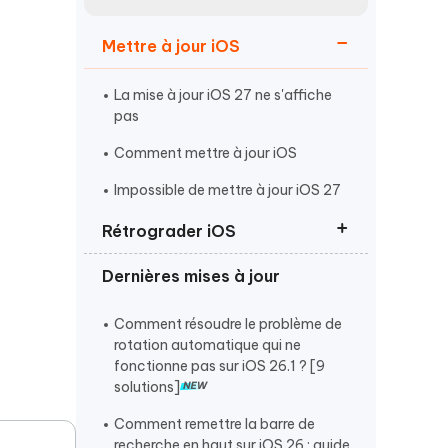
Regarder maintenant
étonnantes
Mettre à jour iOS
Commencer
La mise à jour iOS 27 ne s'affiche
Plus de conseils utiles
pas
Comment mettre à jour iOS
Impossible de mettre à jour iOS 27
Rétrograder iOS
Plus de conseils utiles
Dernières mises à jour
Rétrograder d'iOS 27 vers iOS 26
Revenir à iOS 26 sans iTunes
Comment résoudre le problème de
rotation automatique qui ne
Supprimer ou désinstaller iOS 27
fonctionne pas sur iOS 26.1 ? [9
solutions]
Comment remettre la barre de
recherche en haut sur iOS 26 : guide