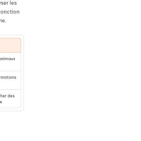
yser les
fonction
ne.
 animaux
ormations
cher des
he