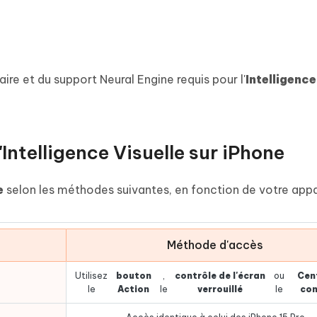
re et du support Neural Engine requis pour l'
Intelligence
ntelligence Visuelle sur iPhone
e
selon les méthodes suivantes, en fonction de votre appar
Méthode d'accès
Utilisez
bouton
,
contrôle de l'écran
ou
Cen
le
Action
le
verrouillé
le
con